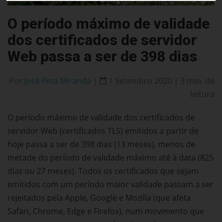
O período máximo de validade
dos certificados de servidor
Web passa a ser de 398 dias
Por
José Pina Miranda
|
1 Setembro 2020 | 3 min. de
leitura
O período máximo de validade dos certificados de
servidor Web (certificados TLS) emitidos a partir de
hoje passa a ser de 398 dias (13 meses), menos de
metade do período de validade máximo até à data (825
dias ou 27 meses). Todos os certificados que sejam
emitidos com um período maior validade passam a ser
rejeitados pela Apple, Google e Mozilla (que afeta
Safari, Chrome, Edge e Firefox), num movimento que