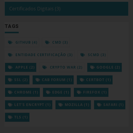
Certificados Digitais (3)
TAGS
GITHUB (4)
CMD (3)
ENTIDADE CERTIFICAÇÃO (3)
SCMD (3)
APPLE (2)
CRYPTO WAR (2)
GOOGLE (2)
SSL (2)
CAB FORUM (1)
CERTBOT (1)
CHROME (1)
EDGE (1)
FIREFOX (1)
LET'S ENCRYPT (1)
MOZILLA (1)
SAFARI (1)
TLS (1)