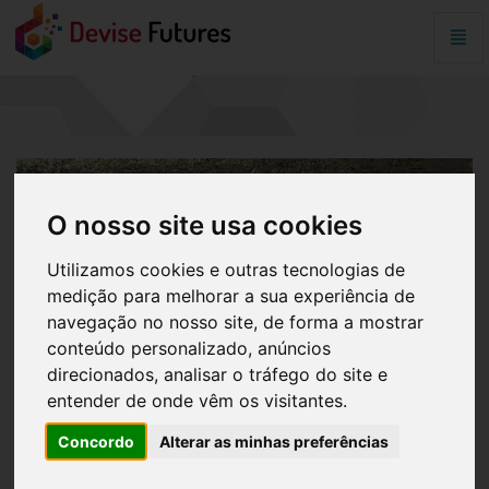
Alter
Nave
O
período
máximo
de
validade
dos
certificados
O nosso site usa cookies
de
servidor
Web
Utilizamos cookies e outras tecnologias de
passa
medição para melhorar a sua experiência de
a
navegação no nosso site, de forma a mostrar
ser
conteúdo personalizado, anúncios
de
398
direcionados, analisar o tráfego do site e
dias
entender de onde vêm os visitantes.
-
Página
Concordo
Alterar as minhas preferências
inicial