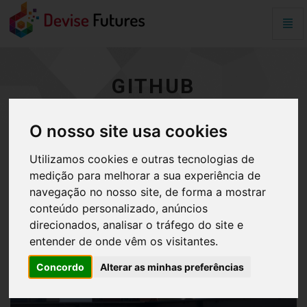
Alter
Nave
Github
-
Página
GITHUB
inicial
O nosso site usa cookies
Utilizamos cookies e outras tecnologias de
medição para melhorar a sua experiência de
navegação no nosso site, de forma a mostrar
conteúdo personalizado, anúncios
direcionados, analisar o tráfego do site e
entender de onde vêm os visitantes.
Concordo
Alterar as minhas preferências