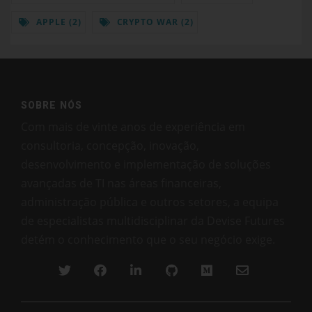
APPLE (2)
CRYPTO WAR (2)
SOBRE NÓS
Com mais de vinte anos de experiência em
consultoria, concepção, inovação,
desenvolvimento e implementação de soluções
avançadas de TI nas áreas financeiras,
administração pública e outros setores, a equipa
de especialistas multidisciplinar da Devise Futures
detém o conhecimento que o seu negócio exige.