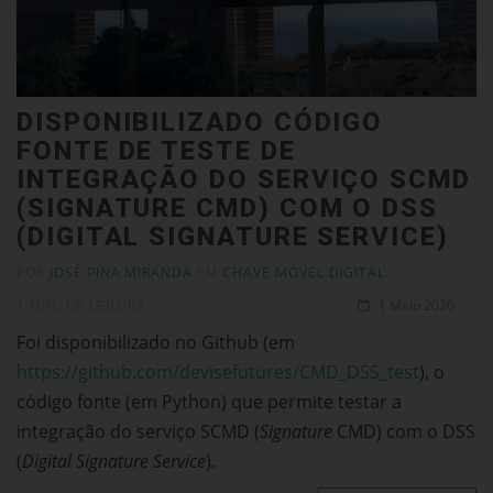
DISPONIBILIZADO CÓDIGO
FONTE DE TESTE DE
INTEGRAÇÃO DO SERVIÇO SCMD
(SIGNATURE CMD) COM O DSS
(DIGITAL SIGNATURE SERVICE)
POR
JOSÉ PINA MIRANDA
EM
CHAVE MÓVEL DIGITAL
1 MIN. DE LEITURA
1 Maio 2020
Foi disponibilizado no Github (em
https://github.com/devisefutures/CMD_DSS_test
), o
código fonte (em Python) que permite testar a
integração do serviço SCMD (
Signature
CMD) com o DSS
(
Digital Signature Service
).